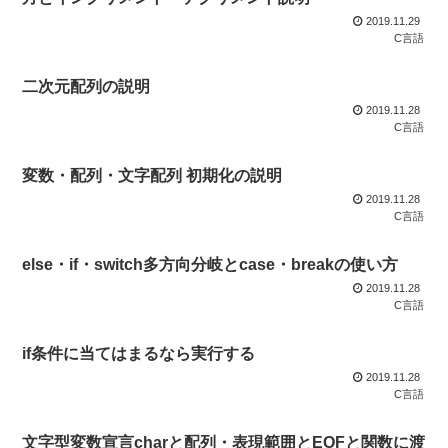
2019.11.29
C言語
二次元配列の説明
2019.11.28
C言語
変数・配列・文字配列 初期化の説明
2019.11.28
C言語
else・if・switch多方向分岐とcase・breakの使い方
2019.11.28
C言語
if条件に当てはまるなら実行する
2019.11.28
C言語
文字型変数宣言charと配列・表現範囲とEOFと関数に渡