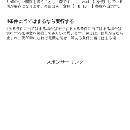
り値のない関数を書くことも可能です。【 viod 】を使用している
所が要点になります。今回は例：変数【 b=10; 】整数を出力する
場合毎回【 printf（"%d\n"...
if条件に当てはまるなら実行する
ifある条件に当てはまる場合は実行するある条件に当てはまる場合は
実行する条件文を勉強してみたいと思います。例えば、信号が赤なら
止まれ、夜20時になれば電機を消せ、等ある条件に当てはまる場合
は実行すると言う条件文です。条件分【 if 】を書く...
スポンサーリンク