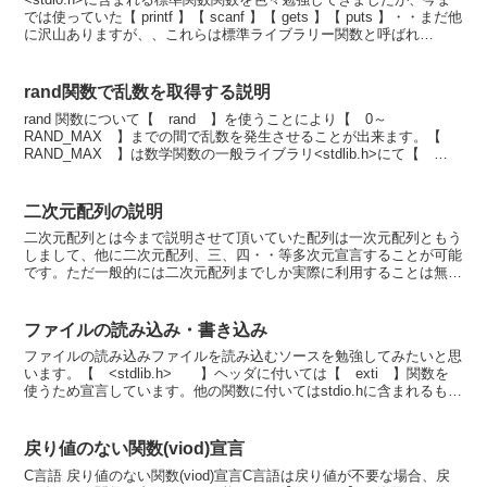
では使っていた【 printf 】【 scanf 】【 gets 】【 puts 】・・まだ他
に沢山ありますが、、これらは標準ライブラリー関数と呼ばれ
『<stdio.h>...
rand関数で乱数を取得する説明
rand 関数について【 rand 】を使うことにより【 0～
RAND_MAX 】までの間で乱数を発生させることが出来ます。【
RAND_MAX 】は数学関数の一般ライブラリ<stdlib.h>にて【
#define RAND_MAX 0x...
二次元配列の説明
二次元配列とは今まで説明させて頂いていた配列は一次元配列ともう
しまして、他に二次元配列、三、四・・等多次元宣言することが可能
です。ただ一般的には二次元配列までしか実際に利用することは無い
との事です。配列サンプルコード二次元配列のサンプル(整...
ファイルの読み込み・書き込み
ファイルの読み込みファイルを読み込むソースを勉強してみたいと思
います。【 <stdlib.h> 】ヘッダに付いては【 exti 】関数を
使うため宣言しています。他の関数に付いてはstdio.hに含まれるもの
です。プログラムソースを保存する...
戻り値のない関数(viod)宣言
C言語 戻り値のない関数(viod)宣言C言語は戻り値が不要な場合、戻